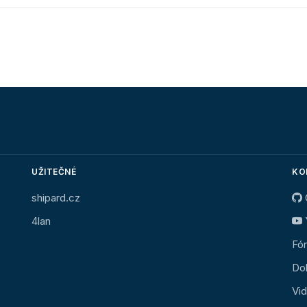
UŽITEČNÉ
KO
shipard.cz
4lan
Fó
Do
Vi