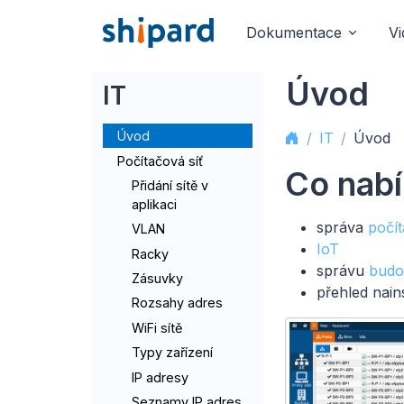
Dokumentace
V
Úvod
IT
Úvod
IT
Úvod
Počítačová síť
Co nabí
Přidání sítě v
aplikaci
správa
počít
VLAN
IoT
Racky
správu
budo
Zásuvky
přehled nai
Rozsahy adres
WiFi sítě
Typy zařízení
IP adresy
Seznamy IP adres