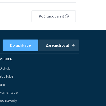
Počítačová síť
Do aplikace
Zaregistrovat
MUNITA
GitHub
YouTube
rum
kumentace
deo návody