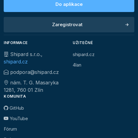
Do aplikace
Zaregistrovat
INFORMACE
UŽITEČNÉ
Shipard s.r.o.,
shipard.cz
shipard.cz
4lan
podpora@shipard.cz
nám. T. G. Masaryka
1281, 760 01 Zlín
KOMUNITA
GitHub
YouTube
Fórum