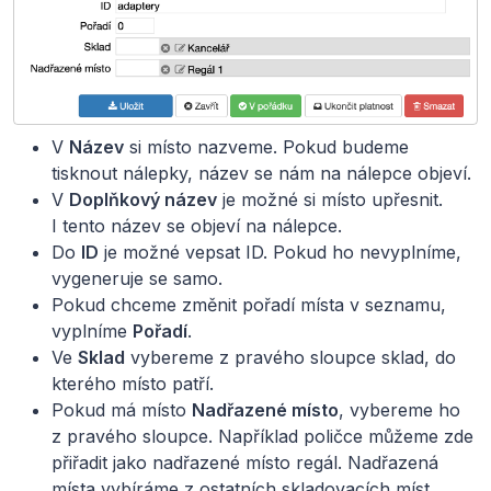
V
Název
si místo nazveme. Pokud budeme
tisknout nálepky, název se nám na nálepce objeví.
V
Doplňkový název
je možné si místo upřesnit.
I tento název se objeví na nálepce.
Do
ID
je možné vepsat ID. Pokud ho nevyplníme,
vygeneruje se samo.
Pokud chceme změnit pořadí místa v seznamu,
vyplníme
Pořadí
.
Ve
Sklad
vybereme z pravého sloupce sklad, do
kterého místo patří.
Pokud má místo
Nadřazené místo
, vybereme ho
z pravého sloupce. Například poličce můžeme zde
přiřadit jako nadřazené místo regál. Nadřazená
místa vybíráme z ostatních skladovacích míst,