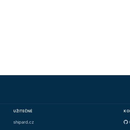
UŽITEČNÉ
KO
shipard.cz