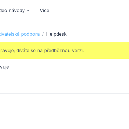
ideo návody
Více
ivatelská podpora
Helpdesk
ravuje; díváte se na předběžnou verzi.
vuje