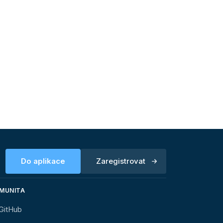
Do aplikace
Zaregistrovat
MUNITA
GitHub