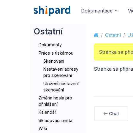
Dokumentace
V
Ostatní
Ostatní
Už
Dokumenty
Stránka se přip
Práce s tiskárnou
Skenování
Stránka se připra
Nastavení adresy
pro skenování
Uložení nastavení
skenování
Změna hesla pro
přihlášení
Kalendář
Chat
Skladovací místa
Wiki