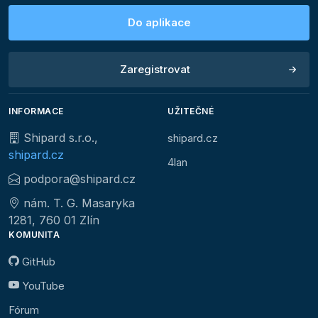
Do aplikace
Zaregistrovat
INFORMACE
UŽITEČNÉ
Shipard s.r.o.,
shipard.cz
shipard.cz
4lan
podpora@shipard.cz
nám. T. G. Masaryka
1281, 760 01 Zlín
KOMUNITA
GitHub
YouTube
Fórum